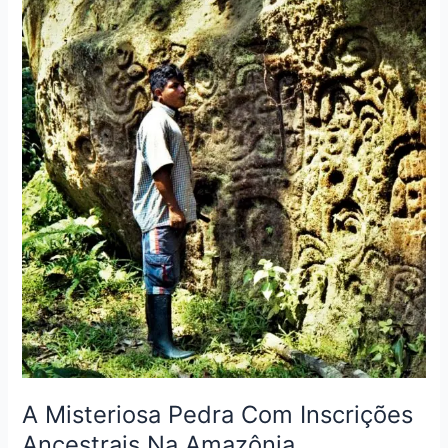
Misteriosa
Pedra
Com
Inscrições
Ancestrais
Na
Amazônia
Semelhante
A
Pedra
do
Ingá
A Misteriosa Pedra Com Inscrições
Ancestrais Na Amazônia