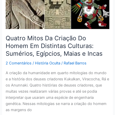
Homem
Em
Distintas
Culturas:
Sumérios,
Egípcios,
Quatro Mitos Da Criação Do
Maias
Homem Em Distintas Culturas:
e
Sumérios, Egípcios, Maias e Incas
Incas
2 Comentários
/
História Oculta
/
Rafael Barros
A criação da humanidade em quarto mitologias do mundo
e a história dos deuses criadores Kukulkan, Viracocha, Rá e
os Anunnaki. Quatro histórias de deuses criadores, que
muitas vezes realizaram várias provas e até se podia
interpretar que usaram uma espécie de engenharia
genética. Nessas mitologias se narra a criação do homem
as margens do