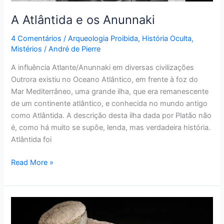
A Atlântida e os Anunnaki
4 Comentários
/
Arqueologia Proibida
,
História Oculta
,
Mistérios
/
André de Pierre
A influência Atlante/Anunnaki em diversas civilizações
Outrora existiu no Oceano Atlântico, em frente à foz do
Mar Mediterrâneo, uma grande ilha, que era remanescente
de um continente atlântico, e conhecida no mundo antigo
como Atlântida. A descrição desta ilha dada por Platão não
é, como há muito se supõe, lenda, mas verdadeira história.
Atlântida foi
Read More »
Intrigante
Caixa