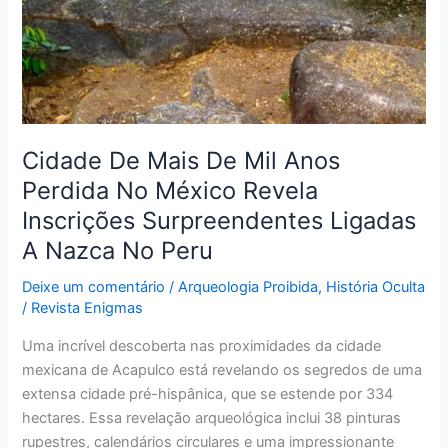
Mil
Anos
Perdida
No
México
Revela
Inscrições
Cidade De Mais De Mil Anos
Surpreendentes
Perdida No México Revela
Ligadas
Inscrições Surpreendentes Ligadas
A
Nazca
A Nazca No Peru
No
Deixe um comentário
/
Arqueologia Proibida
,
História Oculta
Peru
/
Revista Enigmas
Uma incrível descoberta nas proximidades da cidade
mexicana de Acapulco está revelando os segredos de uma
extensa cidade pré-hispânica, que se estende por 334
hectares. Essa revelação arqueológica inclui 38 pinturas
rupestres, calendários circulares e uma impressionante