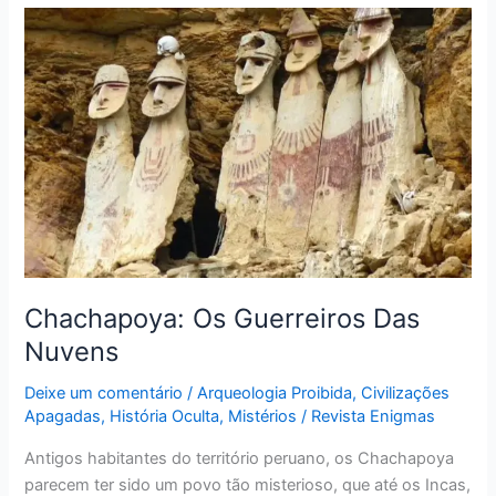
Chachapoya:
Os
Guerreiros
Das
Nuvens
Chachapoya: Os Guerreiros Das
Nuvens
Deixe um comentário
/
Arqueologia Proibida
,
Civilizações
Apagadas
,
História Oculta
,
Mistérios
/
Revista Enigmas
Antigos habitantes do território peruano, os Chachapoya
parecem ter sido um povo tão misterioso, que até os Incas,