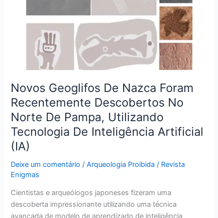
Nazca
Foram
Recentemente
Descobertos
No
Norte
De
Novos Geoglifos De Nazca Foram
Pampa,
Recentemente Descobertos No
Utilizando
Tecnologia
Norte De Pampa, Utilizando
De
Tecnologia De Inteligência Artificial
Inteligência
(IA)
Artificial
(IA)
Deixe um comentário
/
Arqueologia Proibida
/
Revista
Enigmas
Cientistas e arqueólogos japoneses fizeram uma
descoberta impressionante utilizando uma técnica
avançada de modelo de aprendizado de inteligência