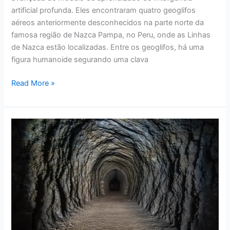
artificial profunda. Eles encontraram quatro geoglifos
aéreos anteriormente desconhecidos na parte norte da
famosa região de Nazca Pampa, no Peru, onde as Linhas
de Nazca estão localizadas. Entre os geoglifos, há uma
figura humanoide segurando uma clava
Read More »
Pesquisadores
Descobrem
Túneis
Secretos
Sob
Templo
Peruano
de
3