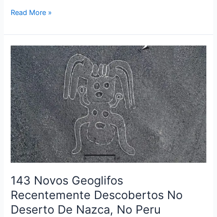
Read More »
143
Novos
Geoglifos
Recentemente
Descobertos
No
Deserto
De
Nazca,
No
Peru
143 Novos Geoglifos
Recentemente Descobertos No
Deserto De Nazca, No Peru