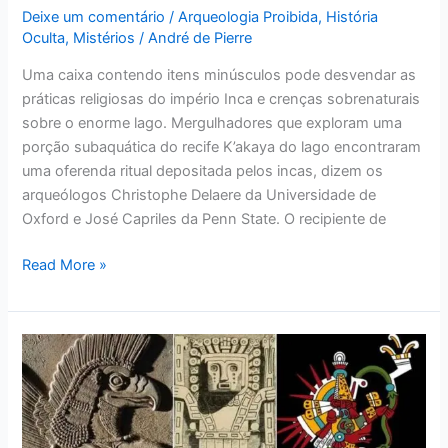
Deixe um comentário
/
Arqueologia Proibida
,
História
Oculta
,
Mistérios
/
André de Pierre
Uma caixa contendo itens minúsculos pode desvendar as
práticas religiosas do império Inca e crenças sobrenaturais
sobre o enorme lago. Mergulhadores que exploram uma
porção subaquática do recife K’akaya do lago encontraram
uma oferenda ritual depositada pelos incas, dizem os
arqueólogos Christophe Delaere da Universidade de
Oxford e José Capriles da Penn State. O recipiente de
Read More »
Quatro
Mitos
Da
Criação
Do