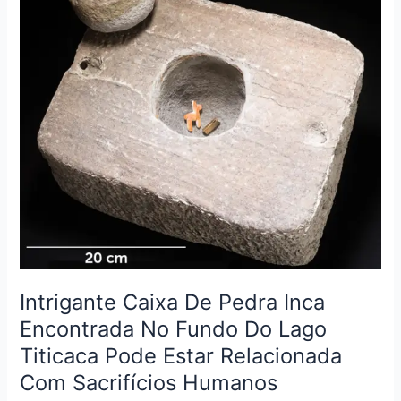
De
Pedra
Inca
Encontrada
No
Fundo
Do
Lago
Titicaca
Pode
Estar
Relacionada
Com
Sacrifícios
Intrigante Caixa De Pedra Inca
Humanos
Encontrada No Fundo Do Lago
Titicaca Pode Estar Relacionada
Com Sacrifícios Humanos