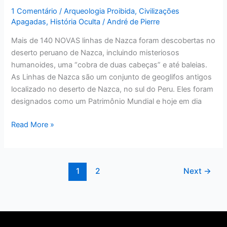
1 Comentário
/
Arqueologia Proibida
,
Civilizações
Apagadas
,
História Oculta
/
André de Pierre
Mais de 140 NOVAS linhas de Nazca foram descobertas no
deserto peruano de Nazca, incluindo misteriosos
humanoides, uma “cobra de duas cabeças” e até baleias.
As Linhas de Nazca são um conjunto de geoglifos antigos
localizado no deserto de Nazca, no sul do Peru. Eles foram
designados como um Patrimônio Mundial e hoje em dia
Read More »
1
2
Next
→