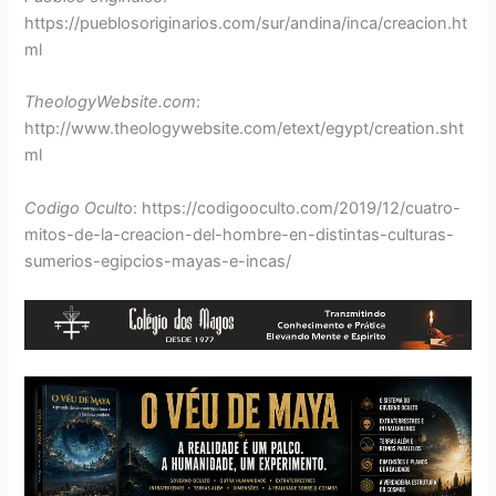
https://pueblosoriginarios.com/sur/andina/inca/creacion.ht
ml
TheologyWebsite.com
:
http://www.theologywebsite.com/etext/egypt/creation.sht
ml
Codigo Ocult
o: https://codigooculto.com/2019/12/cuatro-
mitos-de-la-creacion-del-hombre-en-distintas-culturas-
sumerios-egipcios-mayas-e-incas/