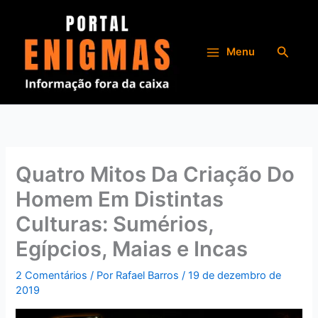
Ir
para
o
Pesqui
Menu
conteúdo
Quatro Mitos Da Criação Do
Homem Em Distintas
Culturas: Sumérios,
Egípcios, Maias e Incas
2 Comentários
/ Por
Rafael Barros
/
19 de dezembro de
2019