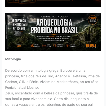
Mitologia
De acordo com a mitologia grega, Europa era uma
princesa, filha dos reis de Tiro, Agenor e Telefassa, irmã de
Cadmo, Cilix e Fênix. Viviam no Mediterrâneo, no território
Fenício, atual Líbano.
Zeus, encantado com a beleza da princesa, quis tirá-la de
sua família para viver com ele. Certo dia, enquanto a
donzela vagava entre os rebanhos de gado de seu pai,