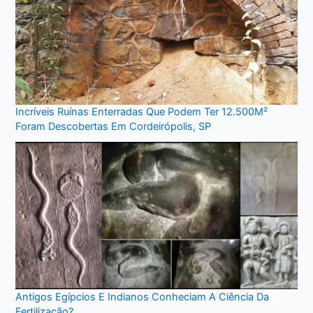
Incríveis Ruínas Enterradas Que Podem Ter 12.500M²
Foram Descobertas Em Cordeirópolis, SP
Antigos Egípcios E Indianos Conheciam A Ciência Da
Fertilização?