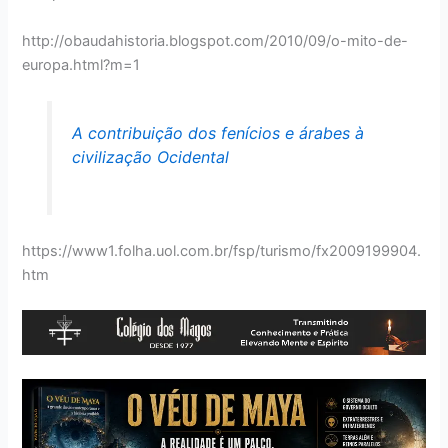
http://obaudahistoria.blogspot.com/2010/09/o-mito-de-
europa.html?m=1
A contribuição dos fenícios e árabes à
civilização Ocidental
https://www1.folha.uol.com.br/fsp/turismo/fx2009199904.
htm