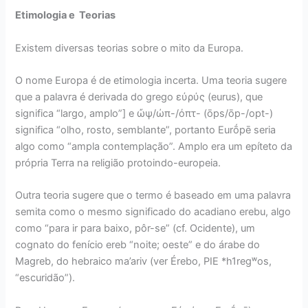
Etimologia e Teorias
Existem diversas teorias sobre o mito da Europa.
O nome Europa é de etimologia incerta. Uma teoria sugere
que a palavra é derivada do grego εὐρύς (eurus), que
significa “largo, amplo”] e ὤψ/ὠπ-/ὀπτ- (ōps/ōp-/opt-)
significa “olho, rosto, semblante”, portanto Eurṓpē seria
algo como “ampla contemplação”. Amplo era um epíteto da
própria Terra na religião protoindo-europeia.
Outra teoria sugere que o termo é baseado em uma palavra
semita como o mesmo significado do acadiano erebu, algo
como “para ir para baixo, pôr-se” (cf. Ocidente), um
cognato do fenício ereb “noite; oeste” e do árabe do
Magreb, do hebraico ma’ariv (ver Érebo, PIE *h1regʷos,
“escuridão”).