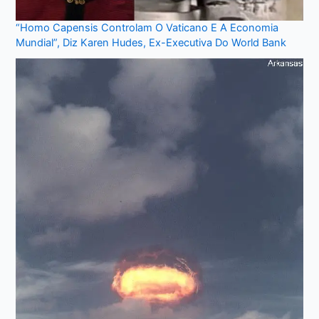
“Homo Capensis Controlam O Vaticano E A Economia
Mundial”, Diz Karen Hudes, Ex-Executiva Do World Bank