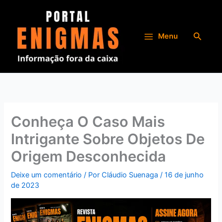
Ir
para
o
Pesqui
Menu
conteúdo
Conheça O Caso Mais
Intrigante Sobre Objetos De
Origem Desconhecida
Deixe um comentário
/ Por
Cláudio Suenaga
/
16 de junho
de 2023