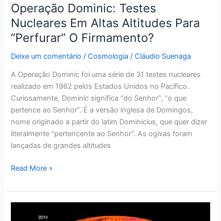
Operação Dominic: Testes
Nucleares Em Altas Altitudes Para
“Perfurar” O Firmamento?
Deixe um comentário
/
Cosmologia
/
Cláudio Suenaga
A Operação Dominic foi uma série de 31 testes nucleares
realizado em 1962 pelos Estados Unidos no Pacífico.
Curiosamente, Dominic significa “do Senhor”, “o que
pertence ao Senhor”. É a versão inglesa de Domingos,
nome originado a partir do latim Dominicius, que quer dizer
literalmente “pertencente ao Senhor”. As ogivas foram
lançadas de grandes altitudes
Read More »
NASA
Alerta