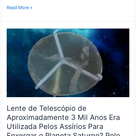
Read More »
Lente
de
Telescópio
de
Aproximadamente
3
Mil
Anos
Era
Utilizada
Pelos
Lente de Telescópio de
Assírios
Aproximadamente 3 Mil Anos Era
Para
Utilizada Pelos Assírios Para
Enxergar
o
Enxergar o Planeta Saturno? Pelo