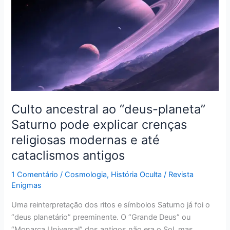
“deus-
planeta”
Saturno
pode
explicar
crenças
religiosas
modernas
Culto ancestral ao “deus-planeta”
e
até
Saturno pode explicar crenças
cataclismos
religiosas modernas e até
antigos
cataclismos antigos
1 Comentário
/
Cosmologia
,
História Oculta
/
Revista
Enigmas
Uma reinterpretação dos ritos e símbolos Saturno já foi o
“deus planetário” preeminente. O “Grande Deus” ou
“Monarca Universal” dos antigos não era o Sol, mas