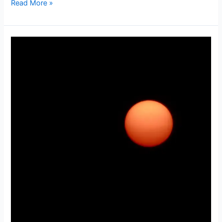
Read More »
O
Fenômeno
Do
Sol
Vermelho