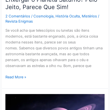
Planeta
Jeito, Parece Que Sim!
Saturno?
Pelo
2 Comentários
/
Cosmologia
,
História Oculta
,
Mistérios
/
Revista Enigmas
Jeito,
Parece
Se você acha que telescópios ou lunetas são itens
Que
modernos, está bastante enganado, pois, a única coisa
Sim!
moderna nesses itens, parece ser os seus
nomes. Sabemos que diversos povos antigos tinham uma
astronomia bastante avançada, mas ao que todos
pensam, os antigos apenas olhavam para o céu e
observavam as estrelas a olho nu. Bom, parece que
Read More »
Culto
ancestral
ao