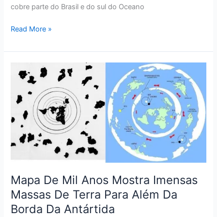
cobre parte do Brasil e do sul do Oceano
Read More »
Mapa
De
Mil
Anos
Mostra
Imensas
Massas
De
Terra
Para
Mapa De Mil Anos Mostra Imensas
Além
Massas De Terra Para Além Da
Da
Borda Da Antártida
Borda