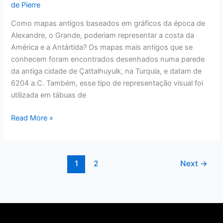
de Pierre
Como mapas antigos baseados em gráficos da época de
Alexandre, o Grande, poderiam representar a costa da
América e a Antártida? Os mapas mais antigos que se
conhecem foram encontrados desenhados numa parede
da antiga cidade de Çattalhuyulk, na Turquia, e datam de
6204 a.C. Também, esse tipo de representação visual foi
utilizada em tábuas de
Read More »
1
2
Next
→