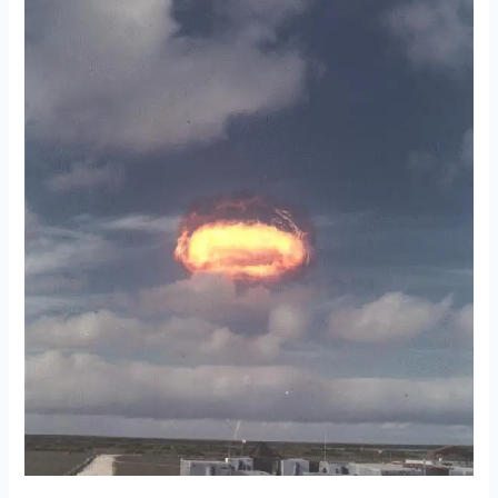
Em
Altas
Altitudes
Para
“Perfurar”
O
Firmamento?