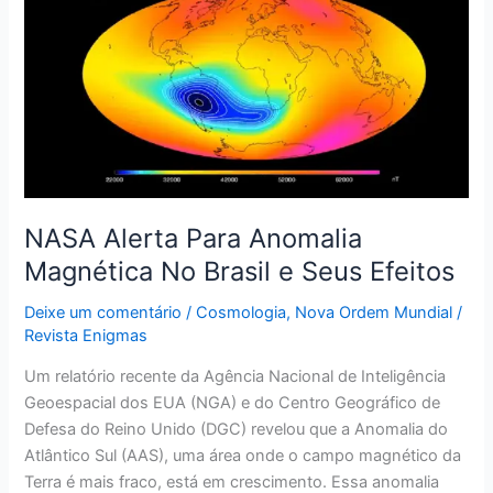
Para
Anomalia
Magnética
No
Brasil
e
Seus
Efeitos
NASA Alerta Para Anomalia
Magnética No Brasil e Seus Efeitos
Deixe um comentário
/
Cosmologia
,
Nova Ordem Mundial
/
Revista Enigmas
Um relatório recente da Agência Nacional de Inteligência
Geoespacial dos EUA (NGA) e do Centro Geográfico de
Defesa do Reino Unido (DGC) revelou que a Anomalia do
Atlântico Sul (AAS), uma área onde o campo magnético da
Terra é mais fraco, está em crescimento. Essa anomalia