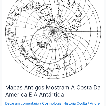
A
Costa
Da
América
E
A
Antártida
Mapas Antigos Mostram A Costa Da
América E A Antártida
Deixe um comentário
/
Cosmologia
,
História Oculta
/
André