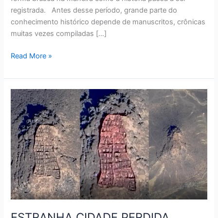
registrada. Antes desse período, grande parte do
conhecimento histórico depende de manuscritos, crônicas
muitas vezes compiladas […]
Read More »
ESTRANHA
CIDADE
PERDIDA
ENCONTRADA
ATRAVÉS
DO
GOOGLE
EARTH
NA
ÁFRICA
ESTRANHA CIDADE PERDIDA