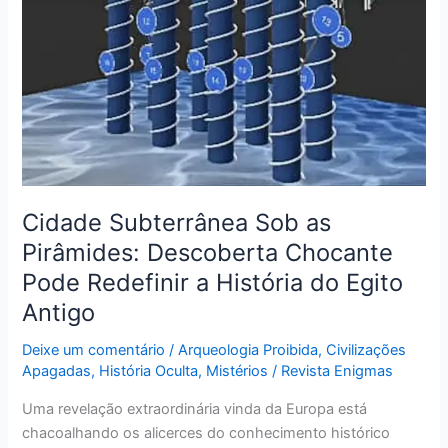
a
História
do
Egito
Antigo
Cidade Subterrânea Sob as
Pirâmides: Descoberta Chocante
Pode Redefinir a História do Egito
Antigo
Deixe um comentário
/
Arqueologia Proibida
,
Civilizações
Apagadas
,
História Oculta
,
Mistérios
/
Revista Enigmas
Uma revelação extraordinária vinda da Europa está
chacoalhando os alicerces do conhecimento histórico