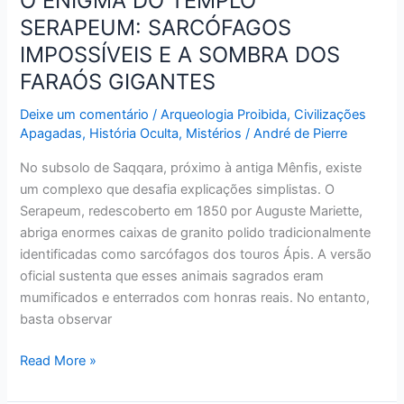
O ENIGMA DO TEMPLO
SERAPEUM: SARCÓFAGOS
IMPOSSÍVEIS E A SOMBRA DOS
FARAÓS GIGANTES
Deixe um comentário
/
Arqueologia Proibida
,
Civilizações
Apagadas
,
História Oculta
,
Mistérios
/
André de Pierre
No subsolo de Saqqara, próximo à antiga Mênfis, existe
um complexo que desafia explicações simplistas. O
Serapeum, redescoberto em 1850 por Auguste Mariette,
abriga enormes caixas de granito polido tradicionalmente
identificadas como sarcófagos dos touros Ápis. A versão
oficial sustenta que esses animais sagrados eram
mumificados e enterrados com honras reais. No entanto,
basta observar
Read More »