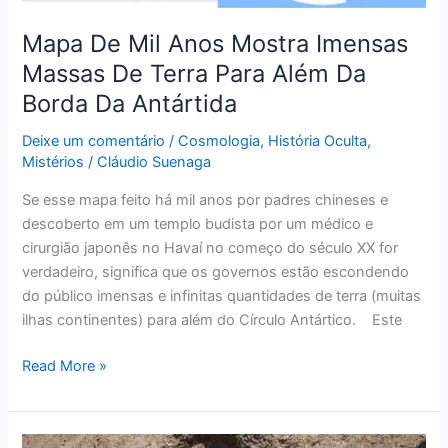
Terra
Para
Mapa De Mil Anos Mostra Imensas
Além
Massas De Terra Para Além Da
Da
Borda Da Antártida
Borda
Da
Deixe um comentário
/
Cosmologia
,
História Oculta
,
Antártida
Mistérios
/
Cláudio Suenaga
Se esse mapa feito há mil anos por padres chineses e
descoberto em um templo budista por um médico e
cirurgião japonês no Havaí no começo do século XX for
verdadeiro, significa que os governos estão escondendo
do público imensas e infinitas quantidades de terra (muitas
ilhas continentes) para além do Círculo Antártico. Este
Read More »
Mistério