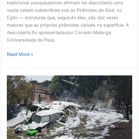
tradicional: pesquisadores afirmam ter descoberto uma
vasta cidade subterrânea sob as Pirâmides de Gizé, no
Egito — estruturas que, segundo eles, são dez vezes
maiores que as próprias pirâmides visíveis na superfície. A
descoberta foi apresentada por Corrado Malanga
(Universidade de Pisa),
Read More »
O
Avião
Que
Caiu
Em
Vinhedo
Foi
Sabotado?
O