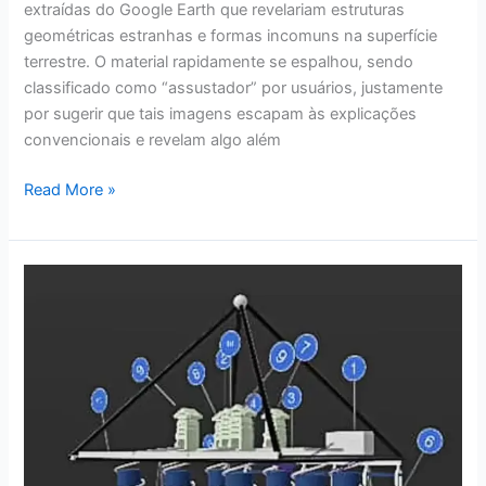
extraídas do Google Earth que revelariam estruturas
geométricas estranhas e formas incomuns na superfície
terrestre. O material rapidamente se espalhou, sendo
classificado como “assustador” por usuários, justamente
por sugerir que tais imagens escapam às explicações
convencionais e revelam algo além
Read More »
Cidade
Subterrânea
Sob
as
Pirâmides:
Descoberta
Chocante
Pode
Redefinir