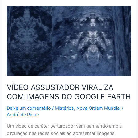
VÍDEO
ASSUSTADOR
VIRALIZA
COM
IMAGENS
DO
GOOGLE
EARTH
VÍDEO ASSUSTADOR VIRALIZA
COM IMAGENS DO GOOGLE EARTH
Deixe um comentário
/
Mistérios
,
Nova Ordem Mundial
/
André de Pierre
Um vídeo de caráter perturbador vem ganhando ampla
circulação nas redes sociais ao apresentar imagens