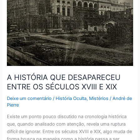
ENTRE
OS
SÉCULOS
XVIII
E
XIX
A HISTÓRIA QUE DESAPARECEU
ENTRE OS SÉCULOS XVIII E XIX
Deixe um comentário
/
História Oculta
,
Mistérios
/
André de
Pierre
Existe um ponto pouco discutido na cronologia histórica
que, quando analisado com atenção, revela uma ruptura
difícil de ignorar. Entre os séculos XVIII e XIX, algo muda de
forma brusca na maneira como a história passa a ser