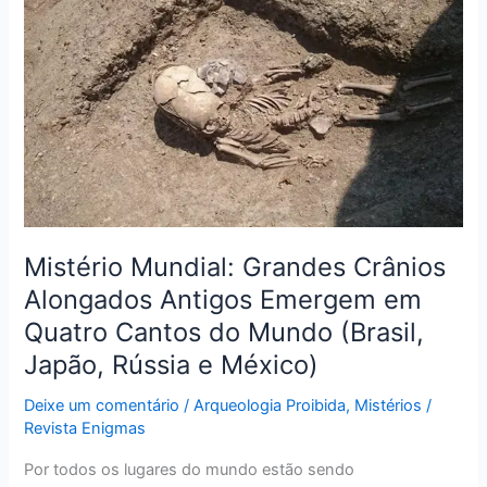
Mundial:
Grandes
Crânios
Alongados
Antigos
Emergem
em
Quatro
Cantos
do
Mistério Mundial: Grandes Crânios
Mundo
Alongados Antigos Emergem em
(Brasil,
Quatro Cantos do Mundo (Brasil,
Japão,
Japão, Rússia e México)
Rússia
e
Deixe um comentário
/
Arqueologia Proibida
,
Mistérios
/
México)
Revista Enigmas
Por todos os lugares do mundo estão sendo