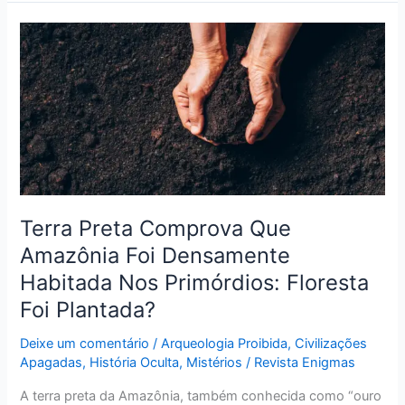
Terra
Preta
Comprova
Que
Amazônia
Foi
Densamente
Habitada
Nos
Terra Preta Comprova Que
Primórdios:
Floresta
Amazônia Foi Densamente
Foi
Habitada Nos Primórdios: Floresta
Plantada?
Foi Plantada?
Deixe um comentário
/
Arqueologia Proibida
,
Civilizações
Apagadas
,
História Oculta
,
Mistérios
/
Revista Enigmas
A terra preta da Amazônia, também conhecida como “ouro