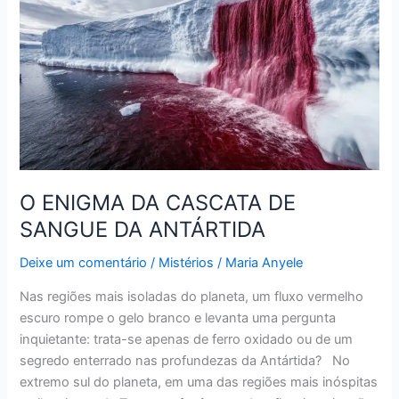
DA
CASCATA
DE
SANGUE
DA
ANTÁRTIDA
O ENIGMA DA CASCATA DE
SANGUE DA ANTÁRTIDA
Deixe um comentário
/
Mistérios
/
Maria Anyele
Nas regiões mais isoladas do planeta, um fluxo vermelho
escuro rompe o gelo branco e levanta uma pergunta
inquietante: trata-se apenas de ferro oxidado ou de um
segredo enterrado nas profundezas da Antártida? No
extremo sul do planeta, em uma das regiões mais inóspitas