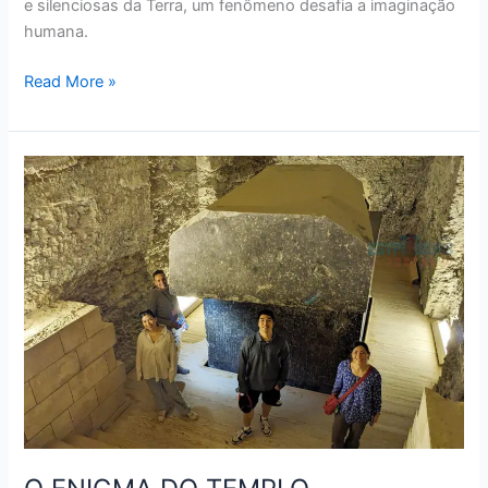
e silenciosas da Terra, um fenômeno desafia a imaginação
humana.
Read More »
O
ENIGMA
DO
TEMPLO
SERAPEUM:
SARCÓFAGOS
IMPOSSÍVEIS
E
A
SOMBRA
DOS
FARAÓS
GIGANTES