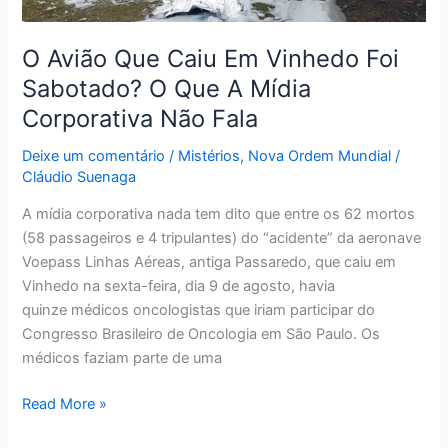
Que
A
O Avião Que Caiu Em Vinhedo Foi
Mídia
Sabotado? O Que A Mídia
Corporativa
Corporativa Não Fala
Não
Fala
Deixe um comentário
/
Mistérios
,
Nova Ordem Mundial
/
Cláudio Suenaga
A mídia corporativa nada tem dito que entre os 62 mortos
(58 passageiros e 4 tripulantes) do “acidente” da aeronave
Voepass Linhas Aéreas, antiga Passaredo, que caiu em
Vinhedo na sexta-feira, dia 9 de agosto, havia
quinze médicos oncologistas que iriam participar do
Congresso Brasileiro de Oncologia em São Paulo. Os
médicos faziam parte de uma
Read More »