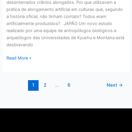
desenterrados crânios alongados. Por que utilizavam a
prática de alongamento artificial em culturas que, segundo
a história oficial, não tinham contato? Todos eram
artificialmente produzidos? JAPÃO Um novo estudo
realizado por uma equipe de antropólogos biológicos e
arqueólogos das Universidades de Kyushu e Montana está
desbravando
Read More »
1
2
…
6
Next
→