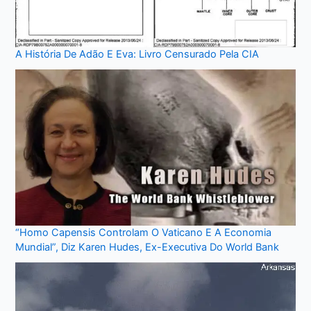
A História De Adão E Eva: Livro Censurado Pela CIA
“Homo Capensis Controlam O Vaticano E A Economia
Mundial”, Diz Karen Hudes, Ex-Executiva Do World Bank