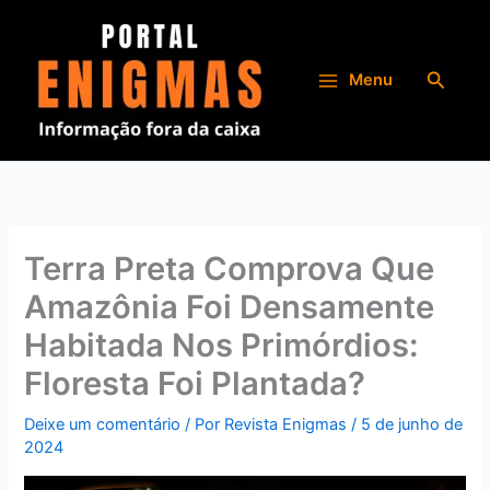
Ir
para
o
Pesqui
Menu
conteúdo
Terra Preta Comprova Que
Amazônia Foi Densamente
Habitada Nos Primórdios:
Floresta Foi Plantada?
Deixe um comentário
/ Por
Revista Enigmas
/
5 de junho de
2024