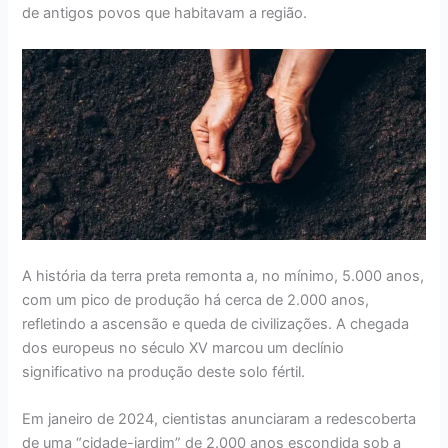
de antigos povos que habitavam a região.
A história da terra preta remonta a, no mínimo, 5.000 anos,
com um pico de produção há cerca de 2.000 anos,
refletindo a ascensão e queda de civilizações. A chegada
dos europeus no século XV marcou um declínio
significativo na produção deste solo fértil.
Em janeiro de 2024, cientistas anunciaram a redescoberta
de uma “cidade-jardim” de 2.000 anos escondida sob a