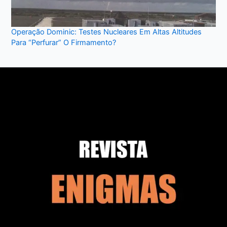
Operação Dominic: Testes Nucleares Em Altas Altitudes
Para “Perfurar” O Firmamento?