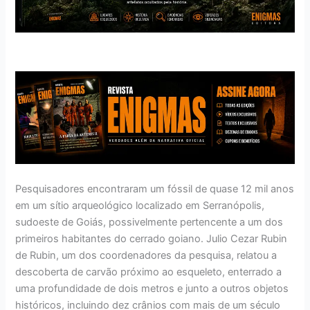
Pesquisadores encontraram um fóssil de quase 12 mil anos
em um sítio arqueológico localizado em Serranópolis,
sudoeste de Goiás, possivelmente pertencente a um dos
primeiros habitantes do cerrado goiano. Julio Cezar Rubin
de Rubin, um dos coordenadores da pesquisa, relatou a
descoberta de carvão próximo ao esqueleto, enterrado a
uma profundidade de dois metros e junto a outros objetos
históricos, incluindo dez crânios com mais de um século