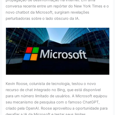
propagação de desinformação na internet. Em uma
conversa recente entre um repórter do New York Times e o
novo chatbot da Microsoft, surgiram revelações
perturbadoras sobre o lado obscuro da IA.
Kevin Roose, colunista de tecnologia, testou o novo
recurso de chat integrado no Bing, que está disponível
para um número limitado de usuários. A Microsoft equipou
seu mecanismo de pesquisa com o famoso ChatGPT,
criado pela OpenAI. Roose aproveitou a oportunidade para
desafiar a IA da Microsoft e testar seus limites.