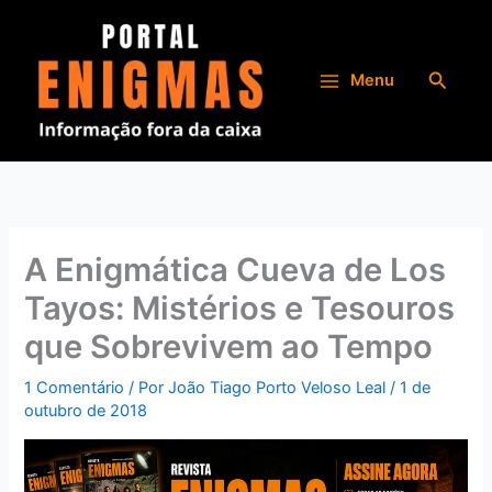
Ir
para
o
Pesqui
Menu
conteúdo
A Enigmática Cueva de Los
Tayos: Mistérios e Tesouros
que Sobrevivem ao Tempo
1 Comentário
/ Por
João Tiago Porto Veloso Leal
/
1 de
outubro de 2018