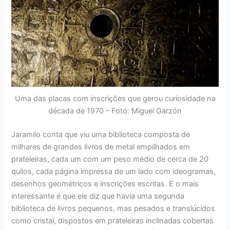
Uma das placas com inscrições que gerou curiosidade na
década de 1970 – Foto: Miguel Garzón
Jaramilo conta que viu uma biblioteca composta de
milhares de grandes livros de metal empilhados em
prateleiras, cada um com um peso médio de cerca de 20
quilos, cada página impressa de um lado com ideogramas,
desenhos geométricos e inscrições escritas. E o mais
interessante é que ele diz que havia uma segunda
biblioteca de livros pequenos, mas pesados e translúcidos
como cristal, dispostos em prateleiras inclinadas cobertas