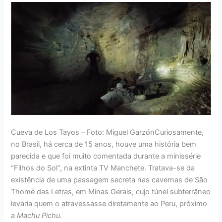
Cueva de Los Tayos – Foto: Miguel GarzónCuriosamente,
no Brasil, há cerca de 15 anos, houve uma história bem
parecida e que foi muito comentada durante a minissérie
“Filhos do Sol”, na extinta TV Manchete. Tratava-se da
existência de uma passagem secreta nas cavernas de São
Thomé das Letras, em Minas Gerais, cujo túnel subterrâneo
levaria quem o atravessasse diretamente ao Peru, próximo
a
Machu Pichu
.