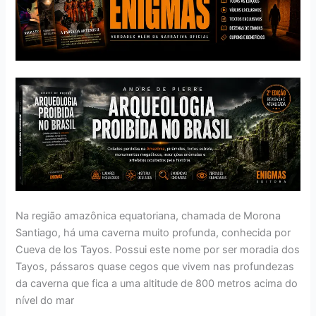
Na região amazônica equatoriana, chamada de Morona
Santiago, há uma caverna muito profunda, conhecida por
Cueva de los Tayos. Possui este nome por ser moradia dos
Tayos, pássaros quase cegos que vivem nas profundezas
da caverna que fica a uma altitude de 800 metros acima do
nível do mar