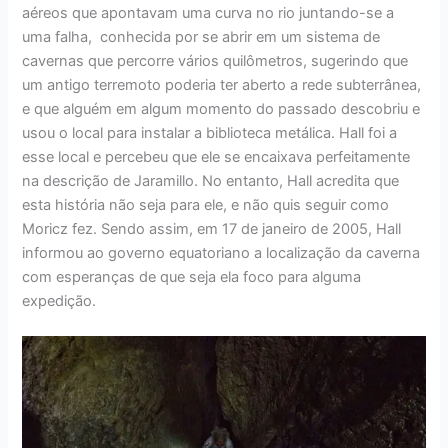
aéreos que apontavam uma curva no rio juntando-se a
uma falha, conhecida por se abrir em um sistema de
cavernas que percorre vários quilômetros, sugerindo que
um antigo terremoto poderia ter aberto a rede subterrânea,
e que alguém em algum momento do passado descobriu e
usou o local para instalar a biblioteca metálica. Hall foi a
esse local e percebeu que ele se encaixava perfeitamente
na descrição de Jaramillo. No entanto, Hall acredita que
esta história não seja para ele, e não quis seguir como
Moricz fez. Sendo assim, em 17 de janeiro de 2005, Hall
informou ao governo equatoriano a localização da caverna
com esperanças de que seja ela foco para alguma
expedição.