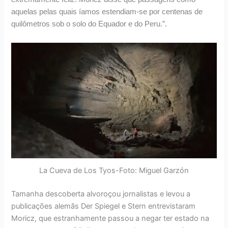
aquelas pelas quais íamos estendiam-se por centenas de
quilômetros sob o solo do Equador e do Peru.”.
La Cueva de Los Tyos-Foto: Miguel Garzón
Tamanha descoberta alvoroçou jornalistas e levou a
publicações alemãs Der Spiegel e Stern entrevistaram
Moricz, que estranhamente passou a negar ter estado na