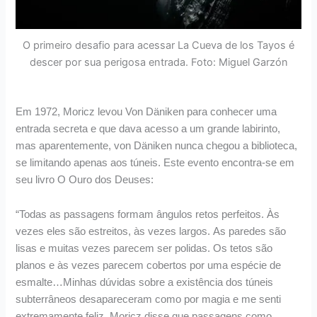
O primeiro desafio para acessar La Cueva de los Tayos é
descer por sua perigosa entrada. Foto: Miguel Garzón
Em 1972, Moricz levou Von Däniken para conhecer uma
entrada secreta e que dava acesso a um grande labirinto,
mas aparentemente, von Däniken nunca chegou a biblioteca,
se limitando apenas aos túneis. Este evento encontra-se em
seu livro O Ouro dos Deuses:
“Todas as passagens formam ângulos retos perfeitos. Às
vezes eles são estreitos, às vezes largos. As paredes são
lisas e muitas vezes parecem ser polidas. Os tetos são
planos e às vezes parecem cobertos por uma espécie de
esmalte…Minhas dúvidas sobre a existência dos túneis
subterrâneos desapareceram como por magia e me senti
extremamente feliz. Moricz disse que passagens como