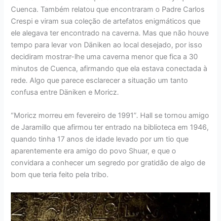
Cuenca. Também relatou que encontraram o Padre Carlos
Crespi e viram sua coleção de artefatos enigmáticos que
ele alegava ter encontrado na caverna. Mas que não houve
tempo para levar von Däniken ao local desejado, por isso
decidiram mostrar-lhe uma caverna menor que fica a 30
minutos de Cuenca, afirmando que ela estava conectada à
rede. Algo que parece esclarecer a situação um tanto
confusa entre Däniken e Moricz.
“Moricz morreu em fevereiro de 1991”. Hall se tornou amigo
de Jaramillo que afirmou ter entrado na biblioteca em 1946,
quando tinha 17 anos de idade levado por um tio que
aparentemente era amigo do povo Shuar, e que o
convidara a conhecer um segredo por gratidão de algo de
bom que teria feito pela tribo.