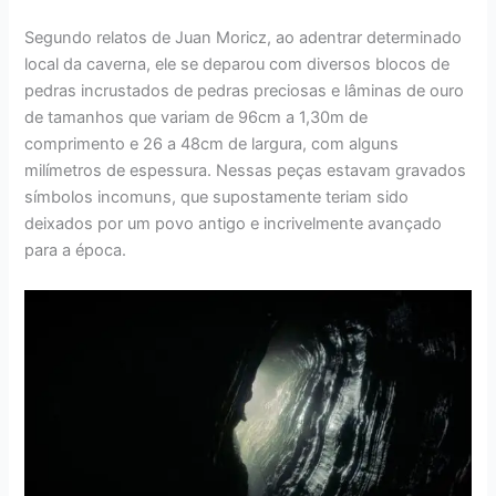
Segundo relatos de Juan Moricz, ao adentrar determinado
local da caverna, ele se deparou com diversos blocos de
pedras incrustados de pedras preciosas e lâminas de ouro
de tamanhos que variam de 96cm a 1,30m de
comprimento e 26 a 48cm de largura, com alguns
milímetros de espessura. Nessas peças estavam gravados
símbolos incomuns, que supostamente teriam sido
deixados por um povo antigo e incrivelmente avançado
para a época.