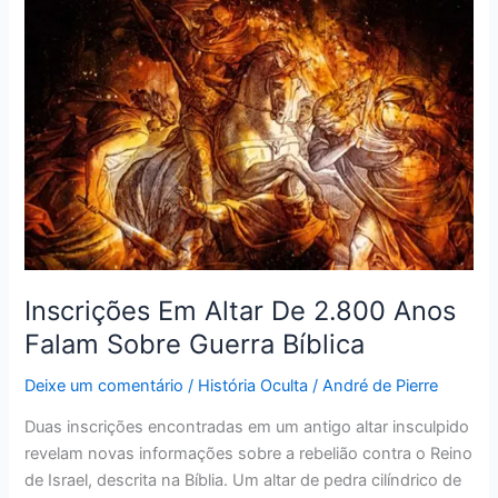
Em
Altar
De
2.800
Anos
Falam
Sobre
Guerra
Bíblica
Inscrições Em Altar De 2.800 Anos
Falam Sobre Guerra Bíblica
Deixe um comentário
/
História Oculta
/
André de Pierre
Duas inscrições encontradas em um antigo altar insculpido
revelam novas informações sobre a rebelião contra o Reino
de Israel, descrita na Bíblia. Um altar de pedra cilíndrico de