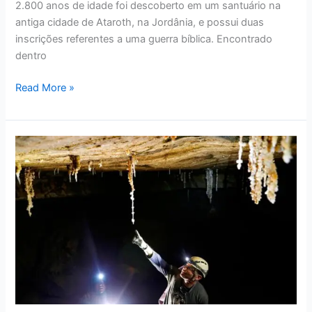
2.800 anos de idade foi descoberto em um santuário na
antiga cidade de Ataroth, na Jordânia, e possui duas
inscrições referentes a uma guerra bíblica. Encontrado
dentro
Read More »
Descobertas
Sobre
Sodoma
e
Gomorra