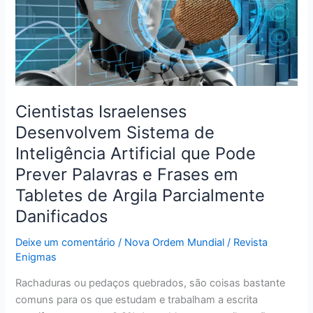
de
Inteligência
Artificial
que
Pode
Prever
Palavras
Cientistas Israelenses
e
Desenvolvem Sistema de
Frases
Inteligência Artificial que Pode
em
Tabletes
Prever Palavras e Frases em
de
Tabletes de Argila Parcialmente
Argila
Danificados
Parcialmente
Danificados
Deixe um comentário
/
Nova Ordem Mundial
/
Revista
Enigmas
Rachaduras ou pedaços quebrados, são coisas bastante
comuns para os que estudam e trabalham a escrita