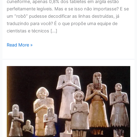
cuneiforme, apenas 0,8% dos tabletes em argila estão
perfeitamente legíveis. Mas e se isso não importasse? E se
um “robô” pudesse decodificar as linhas destruídas, já
traduzindo para você? É o que propõe uma equipe de
cientistas e técnicos […]
Read More »
Como
Os
Sumérios
Influenciaram
A
Bíblia