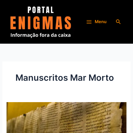
Ir
para
o
Pesqui
Menu
conteúdo
Manuscritos Mar Morto
Manuscritos
do
Mar
Morto: