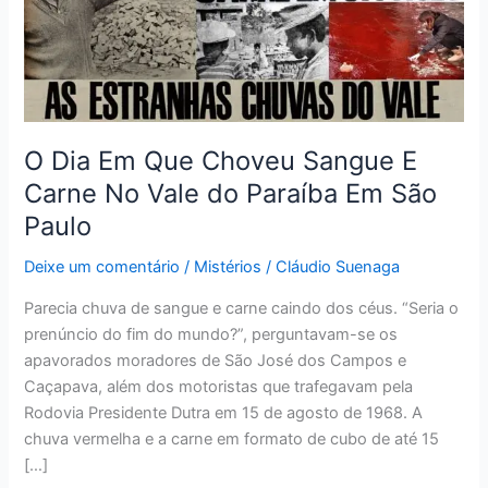
Choveu
Sangue
E
Carne
No
Vale
O Dia Em Que Choveu Sangue E
do
Paraíba
Carne No Vale do Paraíba Em São
Em
Paulo
São
Paulo
Deixe um comentário
/
Mistérios
/
Cláudio Suenaga
Parecia chuva de sangue e carne caindo dos céus. “Seria o
prenúncio do fim do mundo?”, perguntavam-se os
apavorados moradores de São José dos Campos e
Caçapava, além dos motoristas que trafegavam pela
Rodovia Presidente Dutra em 15 de agosto de 1968. A
chuva vermelha e a carne em formato de cubo de até 15
[…]