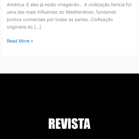
América. E eles já estão chegando… A civilização fenícia foi
uma das mais influentes do Mediterrâneo, fundando
postos comerciais por todas as partes. Civilização
originária do […]
Read More »