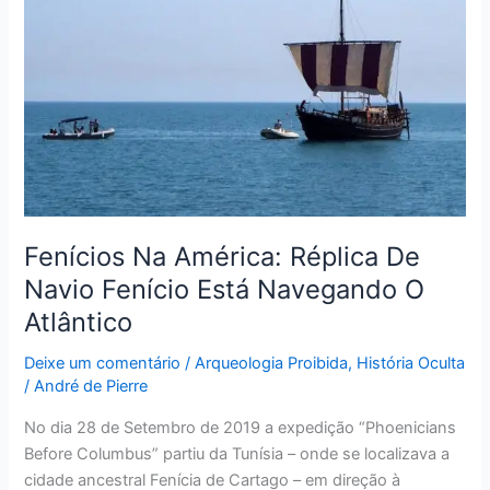
De
Navio
Fenício
Está
Navegando
O
Atlântico
Fenícios Na América: Réplica De
Navio Fenício Está Navegando O
Atlântico
Deixe um comentário
/
Arqueologia Proibida
,
História Oculta
/
André de Pierre
No dia 28 de Setembro de 2019 a expedição “Phoenicians
Before Columbus” partiu da Tunísia – onde se localizava a
cidade ancestral Fenícia de Cartago – em direção à