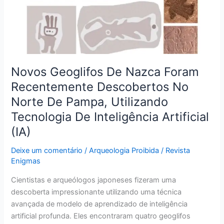
Foram
Recentemente
Descobertos
No
Norte
De
Novos Geoglifos De Nazca Foram
Pampa,
Recentemente Descobertos No
Utilizando
Tecnologia
Norte De Pampa, Utilizando
De
Tecnologia De Inteligência Artificial
Inteligência
(IA)
Artificial
(IA)
Deixe um comentário
/
Arqueologia Proibida
/
Revista
Enigmas
Cientistas e arqueólogos japoneses fizeram uma
descoberta impressionante utilizando uma técnica
avançada de modelo de aprendizado de inteligência
artificial profunda. Eles encontraram quatro geoglifos