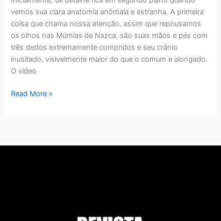
vemos sua clara anatomia anômala e estranha. A primeira
coisa que chama nossa atenção, assim que repousamos
os olhos nas Múmias de Nazca, são suas mãos e pés com
três dedos extremamente compridos e seu crânio
inusitado, visivelmente maior do que o comum e alongado.
O vídeo
Read More »