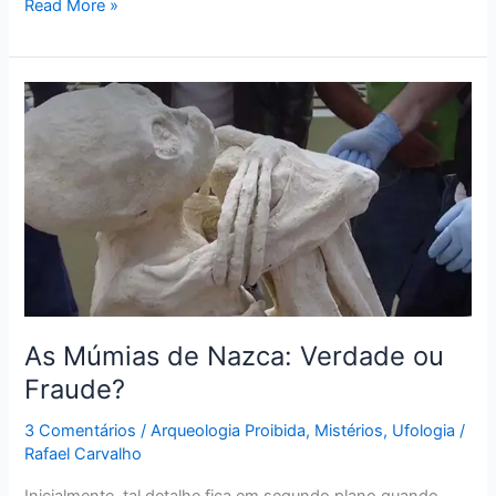
Read More »
As
Múmias
de
Nazca:
Verdade
ou
Fraude?
As Múmias de Nazca: Verdade ou
Fraude?
3 Comentários
/
Arqueologia Proibida
,
Mistérios
,
Ufologia
/
Rafael Carvalho
Inicialmente, tal detalhe fica em segundo plano quando