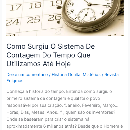
De
Contagem
Do
Tempo
Que
Utilizamos
Até
Como Surgiu O Sistema De
Hoje
Contagem Do Tempo Que
Utilizamos Até Hoje
Deixe um comentário
/
História Oculta
,
Mistérios
/
Revista
Enigmas
Conheça a história do tempo. Entenda como surgiu o
primeiro sistema de contagem e qual foi o povo
responsável por sua criação. “Janeiro, Fevereiro, Março…
Horas, Dias, Meses, Anos…” , quem são os inventores?
Onde se basearam para criar o sistema há
aproximadamente 6 mil anos atrás? Desde que o Homem é