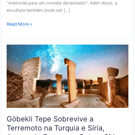
“memorial para um cometa devastador”. Além disso, a
escultura também pode ser […]
Read More »
Göbekli
Tepe
Sobrevive
a
Terremoto
na
Turquia
e
Síria,
Apesar
Göbekli Tepe Sobrevive a
de
Terremoto na Turquia e Síria,
Danos
em