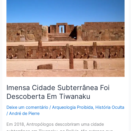
Imensa
Cidade
Subterrânea
Foi
Descoberta
Em
Tiwanaku
Imensa Cidade Subterrânea Foi
Descoberta Em Tiwanaku
Deixe um comentário
/
Arqueologia Proibida
,
História Oculta
/
André de Pierre
Em 2018, Antropólogos descobriram uma cidade