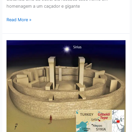
homenagem a um caçador e gigante
Read More »
Göbekli
Tepe:
Um
Sítio
Megalítico
De
Inacreditáveis
12.000
Anos