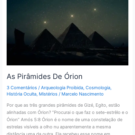
As
Pirâmides
De
Órion
As Pirâmides De Órion
3 Comentários
/
Arqueologia Proibida
,
Cosmologia
,
História Oculta
,
Mistérios
/
Marcelo Nascimento
Por que as três grandes pirâmides de Gizé, Egito, estão
alinhadas com Órion? “Procurai o que faz o sete-estrêlo e o
Órion” Amós 5:8 Órion é o nome de uma constelação de
estrelas visíveis a olho nu aparentemente a mesma
distância uma da outra. Ela recebeu esse nome em