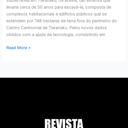
subterrânea em Tiwanaku, na Bolívia, tão extensa que
levaria cerca de 50 anos para escavá-la, composta de
complexos habitacionais e edifícios públicos que se
estendem por 748 hectares de terra fora do perímetro do
Centro Cerimonial de Tiwanaku. Pelos novos dados
obtidos com a ajuda da tecnologia, consistindo em
Read More »