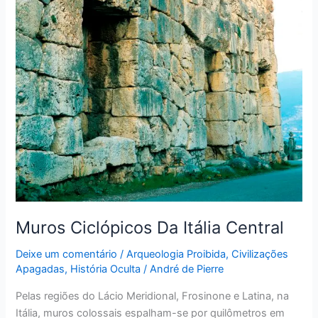
Ciclópicos
Da
Itália
Central
Muros Ciclópicos Da Itália Central
Deixe um comentário
/
Arqueologia Proibida
,
Civilizações
Apagadas
,
História Oculta
/
André de Pierre
Pelas regiões do Lácio Meridional, Frosinone e Latina, na
Itália, muros colossais espalham-se por quilômetros em