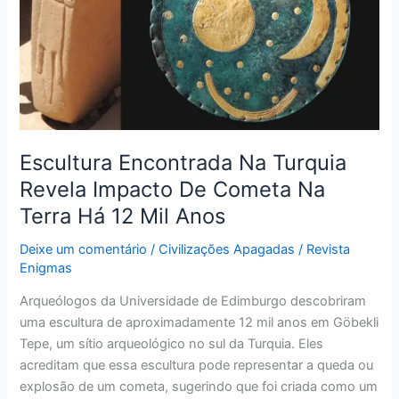
Revela
Impacto
De
Cometa
Na
Terra
Há
12
Escultura Encontrada Na Turquia
Mil
Revela Impacto De Cometa Na
Anos
Terra Há 12 Mil Anos
Deixe um comentário
/
Civilizações Apagadas
/
Revista
Enigmas
Arqueólogos da Universidade de Edimburgo descobriram
uma escultura de aproximadamente 12 mil anos em Göbekli
Tepe, um sítio arqueológico no sul da Turquia. Eles
acreditam que essa escultura pode representar a queda ou
explosão de um cometa, sugerindo que foi criada como um