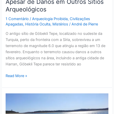
Apesar de Danos em Outros Sítios
Outros
Arqueológicos
Sítios
Arqueológicos
1 Comentário
/
Arqueologia Proibida
,
Civilizações
Apagadas
,
História Oculta
,
Mistérios
/
André de Pierre
O antigo sítio de Göbekli Tepe, localizado no sudeste da
Turquia, perto da fronteira com a Síria, sobreviveu a um
terremoto de magnitude 6.0 que atingiu a região em 13 de
fevereiro. Enquanto o terremoto causou danos a outros
sítios arqueológicos na área, incluindo a antiga cidade de
Harran, Göbekli Tepe parece ter resistido ao
Read More »
Stonehenge
Espanhol
Reaparece