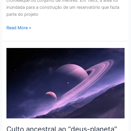
cromeleque ou conjunto de menires. Em 1963, a área foi
inundada para a construção de um reservatório que fazia
parte do projeto
Read More »
Culto
ancestral
ao
“deus-
planeta”
Saturno
pode
explicar
crenças
religiosas
modernas
Culto ancestral ao “deus-planeta”
e