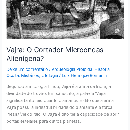
Vajra: O Cortador Microondas
Alienígena?
Deixe um comentário
/
Arqueologia Proibida
,
História
Oculta
,
Mistérios
,
Ufologia
/
Luiz Henrique Romanin
Segundo a mitologia hindu, Vajra é a arma de Indra, a
divindade do trovão. Em sânscrito, a palavra ‘Vajra’
significa tanto raio quanto diamante. É dito que a arma
Vajra possui a indestrutibilidade do diamante e a força
irresistível do raio. O Vajra é dito ter a capacidade de abrir
portas estelares para outros planetas.