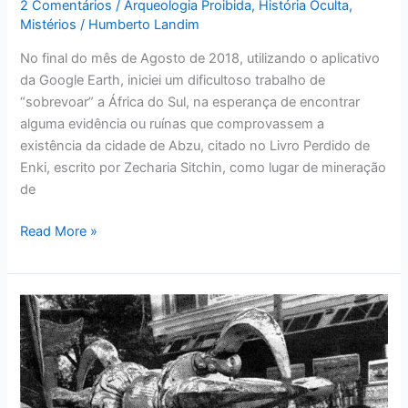
2 Comentários
/
Arqueologia Proibida
,
História Oculta
,
Mistérios
/
Humberto Landim
No final do mês de Agosto de 2018, utilizando o aplicativo
da Google Earth, iniciei um dificultoso trabalho de
“sobrevoar” a África do Sul, na esperança de encontrar
alguma evidência ou ruínas que comprovassem a
existência da cidade de Abzu, citado no Livro Perdido de
Enki, escrito por Zecharia Sitchin, como lugar de mineração
de
Read More »
Vajra:
O
Cortador
Microondas
Alienígena?