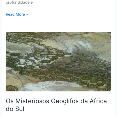
profundidade e
Read More »
Os
Misteriosos
Geoglifos
da
África
do
Sul
Os Misteriosos Geoglifos da África
do Sul