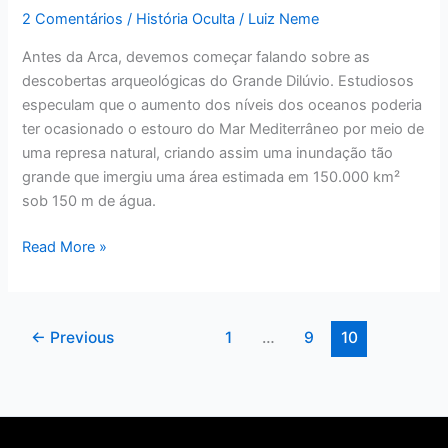
2 Comentários
/
História Oculta
/
Luiz Neme
Antes da Arca, devemos começar falando sobre as
descobertas arqueológicas do Grande Dilúvio. Estudiosos
especulam que o aumento dos níveis dos oceanos poderia
ter ocasionado o estouro do Mar Mediterrâneo por meio de
uma represa natural, criando assim uma inundação tão
grande que imergiu uma área estimada em 150.000 km²
sob 150 m de água.
Read More »
←
Previous
1
…
9
10