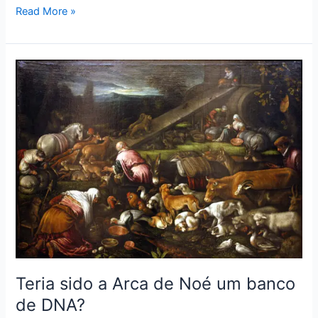
Read More »
Teria
sido
a
Arca
de
Noé
um
banco
de
DNA?
Teria sido a Arca de Noé um banco
de DNA?