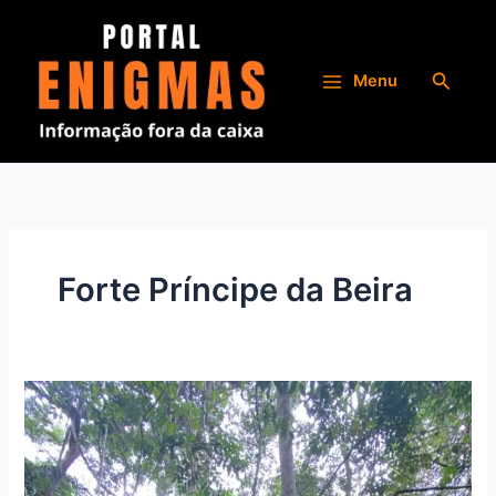
Ir
para
o
Pesqui
Menu
conteúdo
Forte Príncipe da Beira
Editor
da
Revista
Enigmas