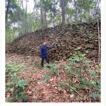
Conduz
Expedição
a
Suposta
Cidade
Perdida
na
Amazônia